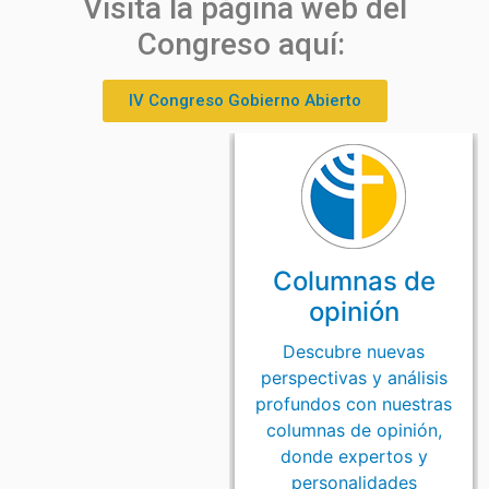
Visita la página web del
los estudiantes de tercer año tuvieron la
Congreso aquí:
oportunidad de compartir con David Zavala,
investigador y miembro del equipo de Chile
Transparente, Capítulo Chileno de
IV Congreso Gobierno Abierto
Transparencia Internacional.
Click Here
Columnas de
opinión
Descubre nuevas
perspectivas y análisis
profundos con nuestras
columnas de opinión,
donde expertos y
personalidades