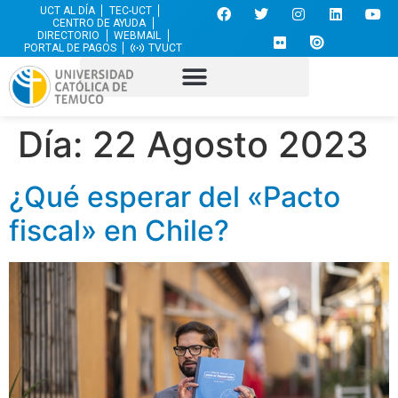
UCT AL DÍA
TEC-UCT
CENTRO DE AYUDA
DIRECTORIO
WEBMAIL
PORTAL DE PAGOS
TVUCT
Día:
22 Agosto 2023
¿Qué esperar del «Pacto
fiscal» en Chile?