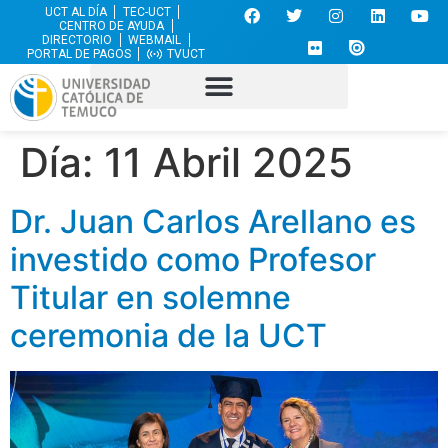
UCT AL DÍA
TEC-UCT
CENTRO DE AYUDA
DIRECTORIO
WEBMAIL
PORTAL DE PAGOS
TVUCT
Día:
11 Abril 2025
Dr. Juan Carlos Arellano es
investido como Profesor
Titular en solemne
ceremonia de la UCT