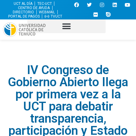
UCT AL DÍA
TEC-UCT
CENTRO DE AYUDA
DIRECTORIO
WEBMAIL
PORTAL DE PAGOS
TVUCT
IV Congreso de
Gobierno Abierto llega
por primera vez a la
UCT para debatir
transparencia,
participación y Estado