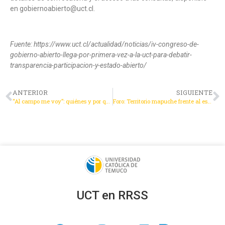
en gobiernoabierto@uct.cl.
Fuente: https://www.uct.cl/actualidad/noticias/iv-congreso-de-
gobierno-abierto-llega-por-primera-vez-a-la-uct-para-debatir-
transparencia-participacion-y-estado-abierto/
ANTERIOR
SIGUIENTE
“Al campo me voy”: quiénes y por qué dejan la ciudad para vivir en el campo en el sur de Chile (FONDECYT)
Foro: Territorio mapuche frente al escenario político actual
UCT en RRSS